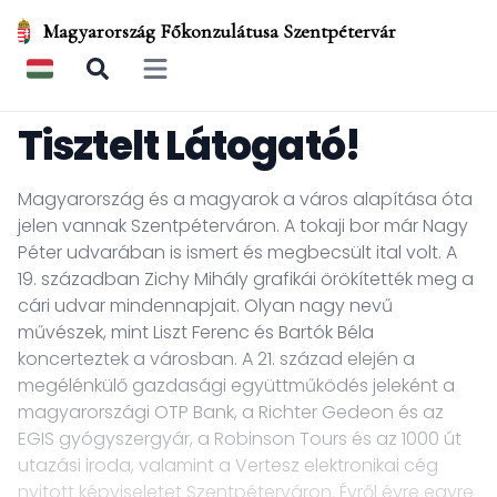
Magyarország Főkonzulátusa Szentpétervár
Open main menu
Tisztelt Látogató!
Magyarország és a magyarok a város alapítása óta
jelen vannak Szentpéterváron. A tokaji bor már Nagy
Péter udvarában is ismert és megbecsült ital volt. A
19. században Zichy Mihály grafikái örökítették meg a
cári udvar mindennapjait. Olyan nagy nevű
művészek, mint Liszt Ferenc és Bartók Béla
koncerteztek a városban. A 21. század elején a
megélénkülő gazdasági együttműködés jeleként a
magyarországi OTP Bank, a Richter Gedeon és az
EGIS gyógyszergyár, a Robinson Tours és az 1000 út
utazási iroda, valamint a Vertesz elektronikai cég
nyitott képviseletet Szentpéterváron. Évről évre egyre