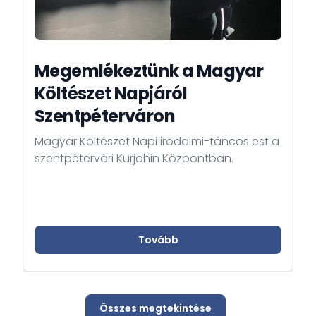
Megemlékeztünk a Magyar
Költészet Napjáról
Szentpéterváron
Magyar Költészet Napi irodalmi-táncos est a
szentpétervári Kurjohin Központban.
Tovább
Összes megtekintése